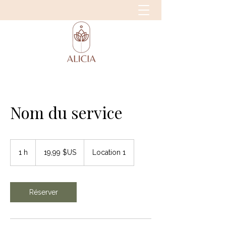
Nom du service
19,99
dollars
1 h
1
19,99 $US
Location 1
des
États-
Unis
Réserver